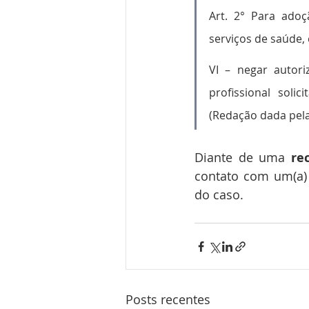
Art. 2° Para adoç
serviços de saúde,
VI – negar autor
profissional soli
(Redação dada pela
Diante de uma 
re
contato com um(a) 
do caso.
Posts recentes