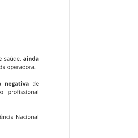
e saúde, 
ainda 
 da operadora.
a 
negativa 
de 
profissional 
ncia Nacional 