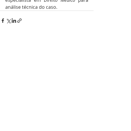
especialista em 
Direito Médico
 para 
análise técnica do caso.
Posts recentes
Ver tudo